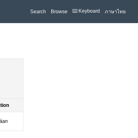
⌨️ Keyboard
Search
Browse
ภาษาไทย
ation
ràan