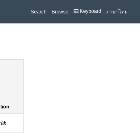
⌨️ Keyboard
Search
Browse
ภาษาไทย
ation
rák