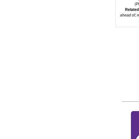
(
P
Related
ahead of; r