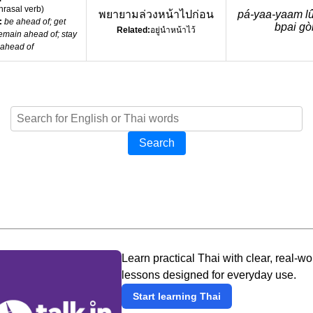
hrasal verb
)
พยายามล่วงหน้าไปก่อน
pá-yaa-yaam lu
:
be ahead of; get
bpai gò
Related:
อยู่นำหน้าไว้
emain ahead of; stay
ahead of
Search
Learn practical Thai with clear, real-wo
lessons designed for everyday use.
Start learning Thai