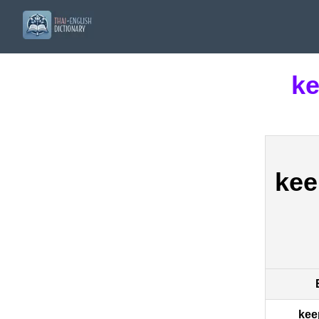
ke
kee
kee