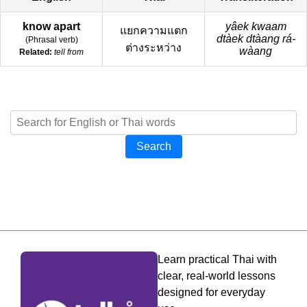
know apart
yâek kwaam
แยกความแตก
dtàek dtàang rá-
(
Phrasal verb
)
ต่างระหว่าง
wàang
Related:
tell from
Search
Learn practical Thai with
clear, real-world lessons
designed for everyday