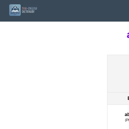
a
(
P