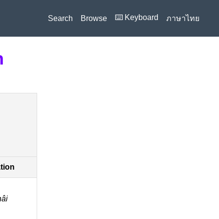
⌨️ Keyboard
Search
Browse
ภาษาไทย
n
ation
âi