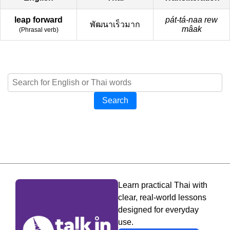
leap forward
pát-tá-naa rew
พัฒนาเร็วมาก
mâak
(
Phrasal verb
)
Search
Learn practical Thai with
clear, real-world lessons
designed for everyday
use.