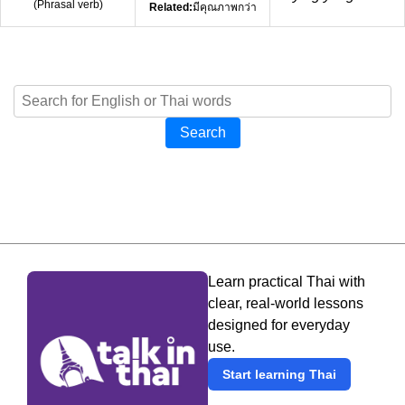
(
Phrasal verb
)
Related:
มีคุณภาพกว่า
Search
Learn practical Thai with
clear, real-world lessons
designed for everyday
use.
Start learning Thai