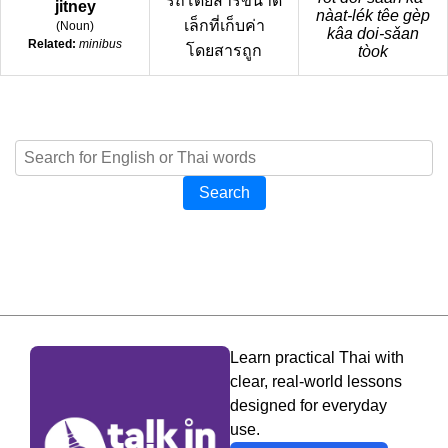
รถโดยสารขนาด
jitney
nàat-lék têe gèp
เล็กที่เก็บค่า
(
Noun
)
kâa doi-sǎan
Related:
minibus
โดยสารถูก
tòok
Search
Learn practical Thai with
clear, real-world lessons
designed for everyday
use.