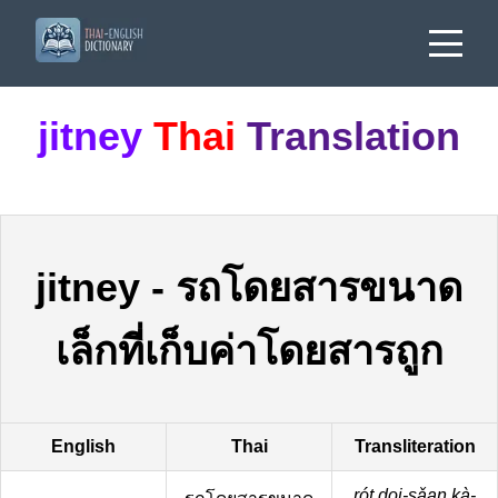
jitney
Thai
Translation
jitney
-
รถโดยสารขนาด
เล็กที่เก็บค่าโดยสารถูก
English
Thai
Transliteration
rót doi-sǎan kà-