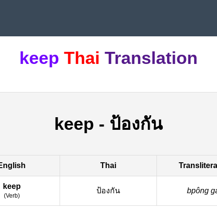
keep
Thai
Translation
keep
-
ป้องกัน
English
Thai
Transliter
keep
ป้องกัน
bpông g
(
Verb
)