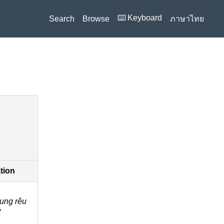
⌨️ Keyboard
Search
Browse
ภาษาไทย
ation
̂ung rěu
e