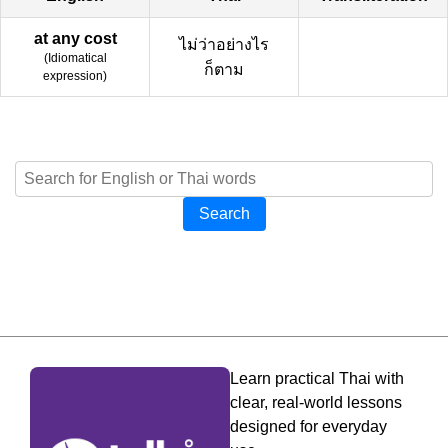
at any cost
ไม่ว่าอย่างไร
(
Idiomatical
ก็ตาม
expression
)
Search
Learn practical Thai with
clear, real-world lessons
designed for everyday