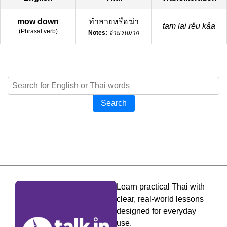
mow down
ทำลายหรือฆ่า
tam lai rěu kâa
(
Phrasal verb
)
Notes:
จำนวนมาก
Search
Learn practical Thai with
clear, real-world lessons
designed for everyday
use.