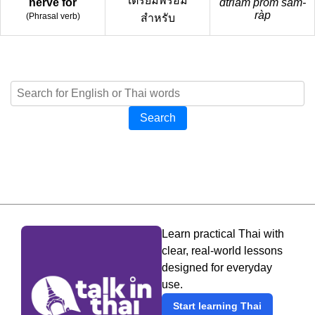
เตรียมพร้อม
nerve for
dtriam próm sǎm-
ràp
(
Phrasal verb
)
สำหรับ
Search
Learn practical Thai with
clear, real-world lessons
designed for everyday
use.
Start learning Thai