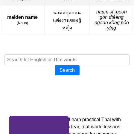
naam sà-goon
นามสกุลก่อน
maiden name
gòn dtàeng
แต่งงานของผู้
ngaan kǒng pôo
(
Noun
)
หญิง
yǐng
Search
Learn practical Thai with
clear, real-world lessons
designed for everyday