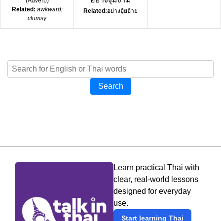
(
Adverb
)
Related:
awkward;
Related:
อย่างอุ้ยอ้าย
clumsy
Search
Learn practical Thai with
clear, real-world lessons
designed for everyday
use.
Start learning Thai