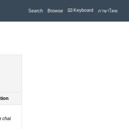
⌨️ Keyboard
Search
Browse
ภาษาไทย
ation
 chai