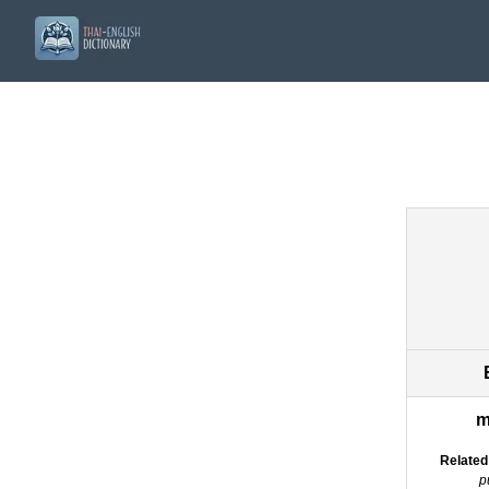
m
Related
p