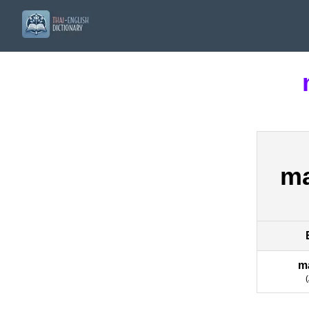
ma
m
(