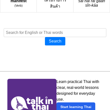
ใส่ในรายการ
manifest
sài nai rai gaan
sǐn-káa
(
Verb
)
สินค้า
Search
Learn practical Thai with
clear, real-world lessons
designed for everyday
use.
Start learning Thai