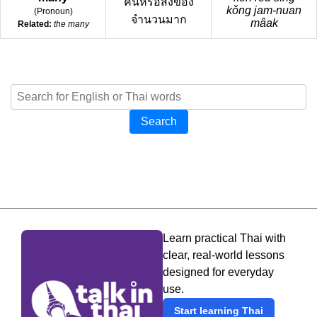
คนหรือสิ่งของ
kǒng jam-nuan
(
Pronoun
)
จำนวนมาก
mâak
Related:
the many
Search
Learn practical Thai with
clear, real-world lessons
designed for everyday
use.
Start learning Thai