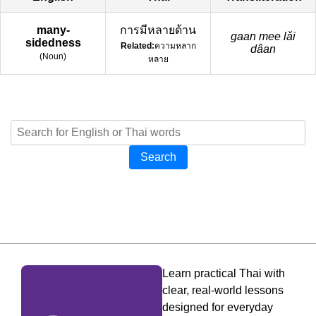
many-
การมีหลายด้าน
gaan mee lǎi
sidedness
Related:
ความหลาก
dâan
(
Noun
)
หลาย
Search
Learn practical Thai with
clear, real-world lessons
designed for everyday