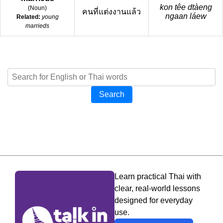
kon têe dtàeng
(
Noun
)
คนที่แต่งงานแล้ว
ngaan láew
Related:
young
marrieds
Search
Learn practical Thai with
clear, real-world lessons
designed for everyday
use.