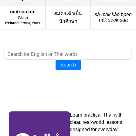
matriculate
สมัครเข้าเป็น
sà-màk kâo bpen
(
Verb
)
nák sèuk-sǎa
นักศึกษา
Related:
enroll; enter
Search
Learn practical Thai with
clear, real-world lessons
designed for everyday