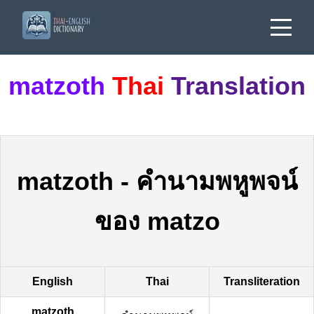
matzoth
Thai
Translation
matzoth
-
คำนามพหูพจน์
ของ matzo
English
Thai
Transliteration
matzoth