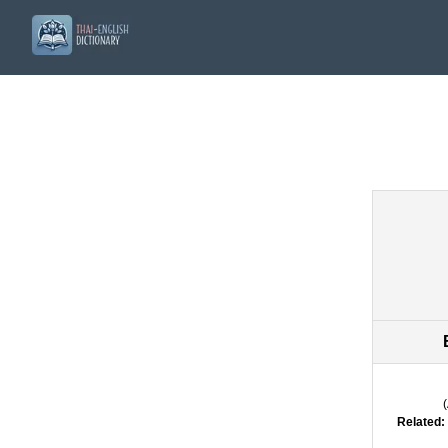
(
Related: