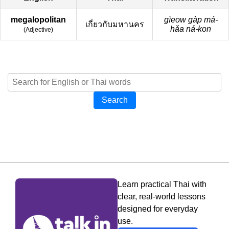
megalopolitan
gìeow gàp má-
เกี่ยวกับมหานคร
hǎa ná-kon
(
Adjective
)
Search
Learn practical Thai with
clear, real-world lessons
designed for everyday
use.