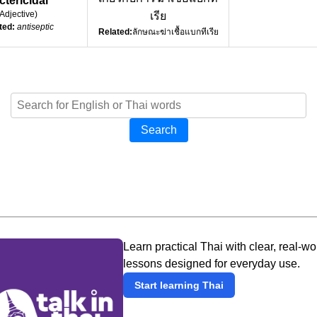
ctericidal
Adjective
)
เรีย
ted:
antiseptic
Related:
ลักษณะฆ่าเชื้อแบกทีเรีย
Search
Learn practical Thai with clear, real-wo
lessons designed for everyday use.
Start learning Thai