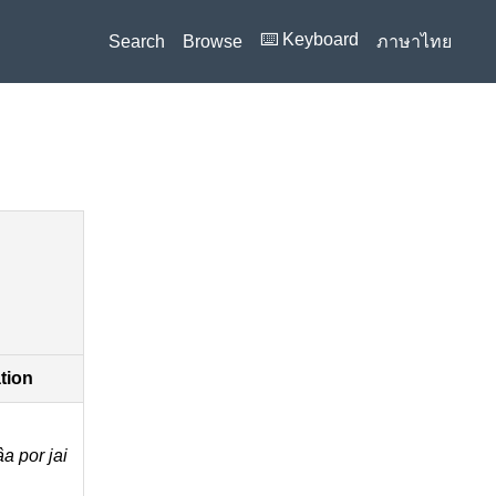
⌨️ Keyboard
Search
Browse
ภาษาไทย
ation
̂a por jai