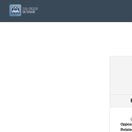
(
Opposi
Relate