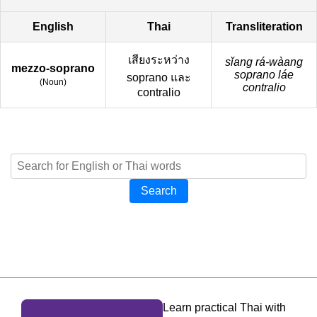
English
Thai
Transliteration
เสียงระหว่าง
sǐang rá-wàang
mezzo-soprano
soprano láe
soprano และ
(
Noun
)
contralio
contralio
Search
Learn practical Thai with