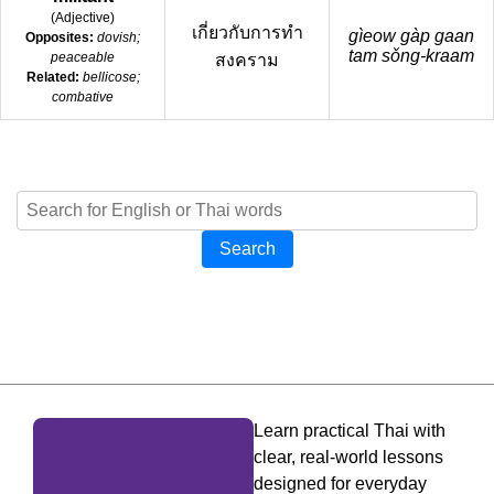
(
Adjective
)
เกี่ยวกับการทำ
gìeow gàp gaan
Opposites:
dovish;
tam sǒng-kraam
peaceable
สงคราม
Related:
bellicose;
combative
Search
Learn practical Thai with
clear, real-world lessons
designed for everyday