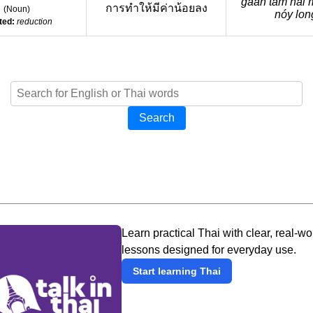
gaan tam hâi 
การทำให้มีค่าน้อยลง
(
Noun
)
nóy lon
ted:
reduction
Search
Learn practical Thai with clear, real-wo
lessons designed for everyday use.
Start learning Thai