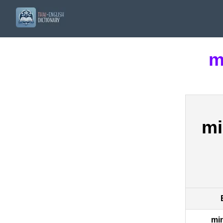
m
mi
min