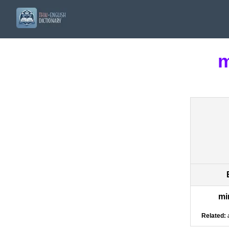
m
mi
Related: