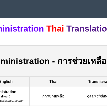
inistration
Thai
Translati
ministration
-
การช่วยเหลือ
English
Thai
Transliter
nistration
การช่วยเหลือ
gaan chûay 
(
Noun
)
assistance; support