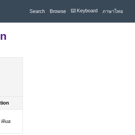
⌨️ Keyboard
Search
Browse
ภาษาไทย
on
ation
lěua