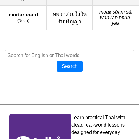
mùak sǔam sài
หมวกสวมใส่วัน
mortarboard
wan ráp bprin-
(
Noun
)
รับปริญญา
yaa
Search
Learn practical Thai with
clear, real-world lessons
designed for everyday