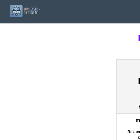
m
Relate
h