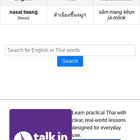
nasal twang
sǎm-niang kêun
สำเนียงขึ้นจมูก
jà-mòok
(
Noun
)
Search
Learn practical Thai with
clear, real-world lessons
designed for everyday
use.