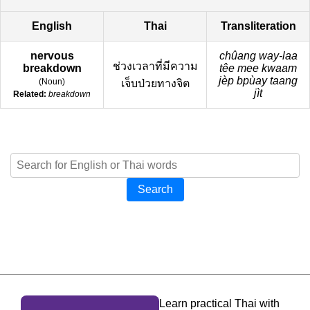
English
Thai
Transliteration
nervous
chûang way-laa
ช่วงเวลาที่มีความ
breakdown
têe mee kwaam
jèp bpùay taang
(
Noun
)
เจ็บป่วยทางจิต
jìt
Related:
breakdown
Search
Learn practical Thai with