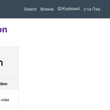
⌨️ Keyboard
Search
Browse
ภาษาไทย
on
า
ation
-màa