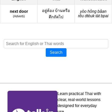
อยู่ห้อง บ้านหรือ
next door
yòo hông bâan
rěu dtèuk tàt bpai
(
Adverb
)
ตึกถัดไป
Search
Learn practical Thai with
clear, real-world lessons
designed for everyday
use.