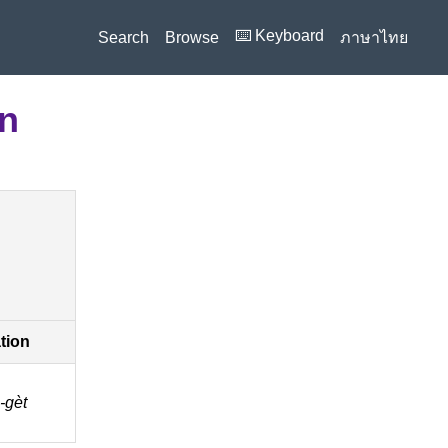
⌨️ Keyboard
Search
Browse
ภาษาไทย
on
ation
gèt