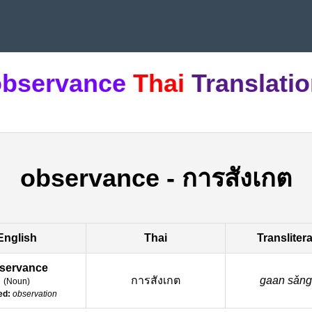
observance
Thai
Translati
observance
-
การสังเกต
English
Thai
Transliter
servance
การสังเกต
gaan sǎng-
(
Noun
)
ed:
observation