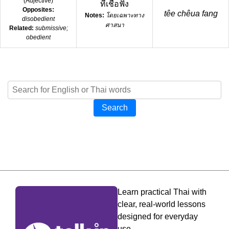
(
Adjective
)
ที่เชื่อฟัง
Opposites:
têe chêua fang
Notes:
โดยเฉพาะทาง
disobedient
ศาสนา
Related:
submissive;
obedient
Search
Learn practical Thai with
clear, real-world lessons
designed for everyday
use.