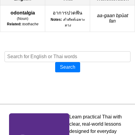
odontalgia
อาการปวดฟัน
aa-gaan bpùat
(
Noun
)
Notes:
คำศัพท์เฉพาะ
fan
Related:
toothache
ทาง
Search
Learn practical Thai with
clear, real-world lessons
designed for everyday