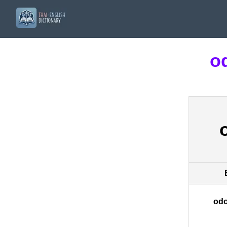
o
odo