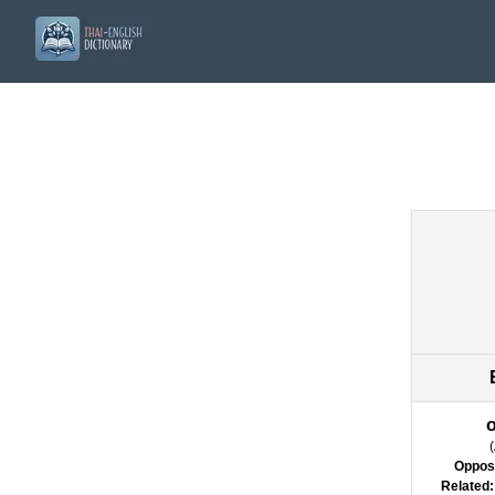
(
Oppos
Related: