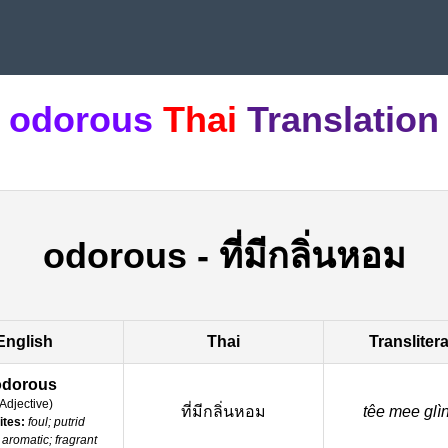
odorous
Thai
Translation
odorous
-
ที่มีกลิ่นหอม
English
Thai
Transliter
odorous
Adjective
)
ที่มีกลิ่นหอม
têe mee glì
ites:
foul; putrid
aromatic; fragrant