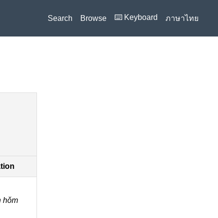
⌨️ Keyboard
Search
Browse
ภาษาไทย
ation
n hǒm