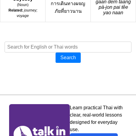
gaan dern taang
การเดินทางผจญ
(
Noun
)
pà-jon pai têe
Related:
journey;
ภัยที่ยาวนาน
yao naan
voyage
Search
Learn practical Thai with
clear, real-world lessons
designed for everyday
use.