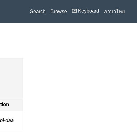
⌨️ Keyboard
Search
Browse
ภาษาไทย
ation
bì-daa