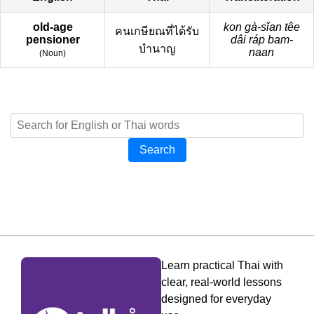
old-age
kon gà-sǐan têe
คนเกษียณที่ได้รับ
pensioner
dâi ráp bam-
บำนาญ
naan
(
Noun
)
Search
Learn practical Thai with
clear, real-world lessons
designed for everyday