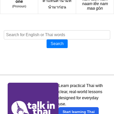
คำแทนคำนามที่
one
naam têe nam
(
Pronoun
)
นำมาก่อน
maa gòn
Search
Learn practical Thai with
clear, real-world lessons
designed for everyday
use.
Start learning Thai