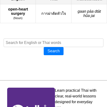
open-heart
gaan pàa dtàt
surgery
การผ่าตัดหัวใจ
hǔa jai
(
Noun
)
Search
Learn practical Thai with
clear, real-world lessons
designed for everyday