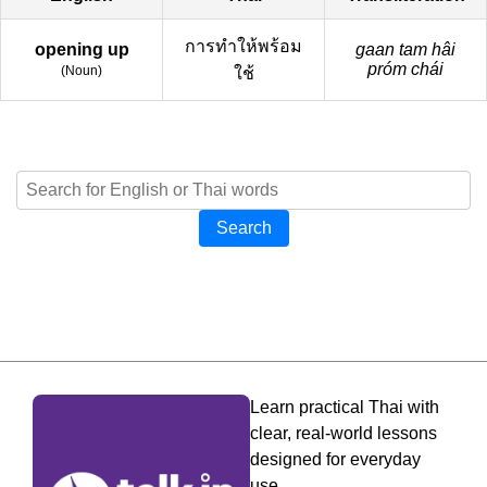
การทำให้พร้อม
opening up
gaan tam hâi
próm chái
(
Noun
)
ใช้
Search
Learn practical Thai with
clear, real-world lessons
designed for everyday
use.