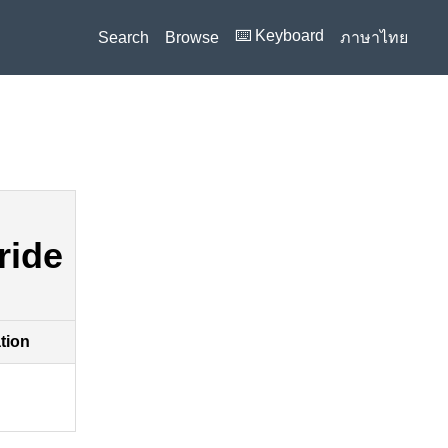
⌨️ Keyboard
Search
Browse
ภาษาไทย
ride
ation