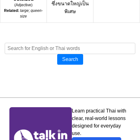
ซึ่งขนาดใหญ่เป็น
(
Adjective
)
Related:
large; queen-
พิเศษ
size
Search
Learn practical Thai with
clear, real-world lessons
designed for everyday
use.